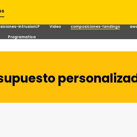
GS
iciones-intrusionLP
Video
composiciones-landings
awa
Programatica
supuesto personaliza