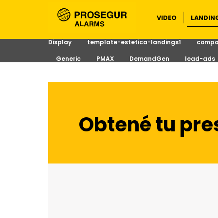
LANDIN
VIDEO
Display
template-estetica-landings1
compos
Generic
PMAX
DemandGen
lead-ads
Obtené tu pre