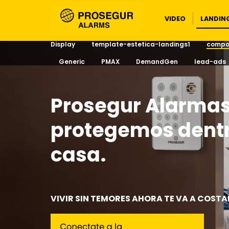
LANDIN
VIDEO
Display
template-estetica-landings1
compos
Generic
PMAX
DemandGen
lead-ads
Prosegur Alarmas
protegemos dentr
casa.
VIVIR SIN TEMORES AHORA TE VA A COST