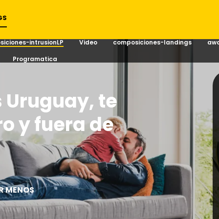
GS
iciones-intrusionLP
Video
composiciones-landings
awa
Programatica
 Uruguay, te
o y fuera de
AR MENOS