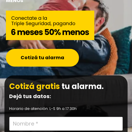
MENOS
00_Herolp-sem-generic
00_Herolp-display-generic
00_Herolp-social-generic
00_Herolp-sem-generic-mob
Cotizá tu alarma
00_Herolp-display-generic-mob
Cotizá gratis
tu alarma.
00_Herolp-social-generic-mob
Dejá tus datos:
00_Hero-moblp
Horario de atención: L-S 9h a 17:30h
Video