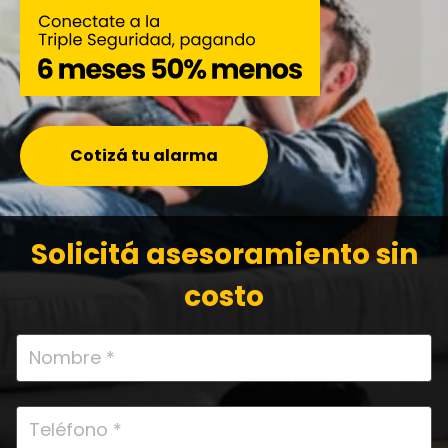
00_Herolp-display-generic
00_Herolp-social-generic
Cotizá tu alarma
00_Herolp-sem-generic-mob
00_Herolp-display-generic-mob
Solicitá asesoramiento sin
00_Herolp-social-generic-mob
costo
00_Hero-moblp
Video
composiciones-landings