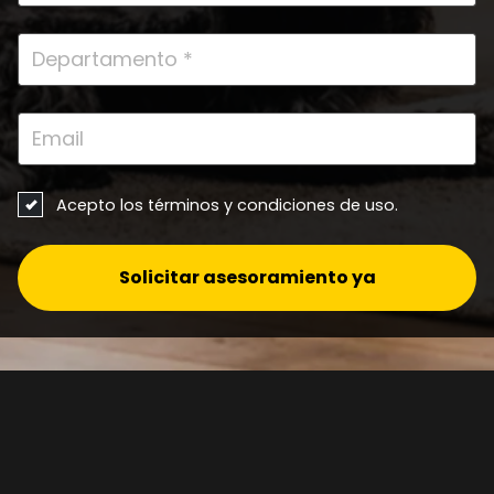
awareness
AFILIADOS
Social-Media
Acepto los términos y condiciones de uso.
Generic
Solicitar asesoramiento ya
PMAX
DemandGen
lead-ads
Programatica